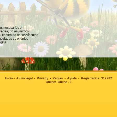
s
os necesarios en
precisa, no asumimos
l contenido de los vínculos
inculadas es el único
gina.
Inicio
•
Aviso legal
•
Privacy
•
Reglas
•
Ayuda
• Registrados: 312782
Online: Online - 0