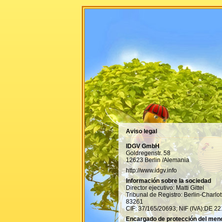
Aviso legal
IDGV GmbH
Goldregenstr. 58
12623 Berlin /Alemania
http://www.idgv.info
Información sobre la sociedad
Director ejecutivo: Matti Gittel
Tribunal de Registro: Berlin-Charl
83261
CIF: 37/165/20693; NIF (IVA):DE 2
Encargado de protección del men