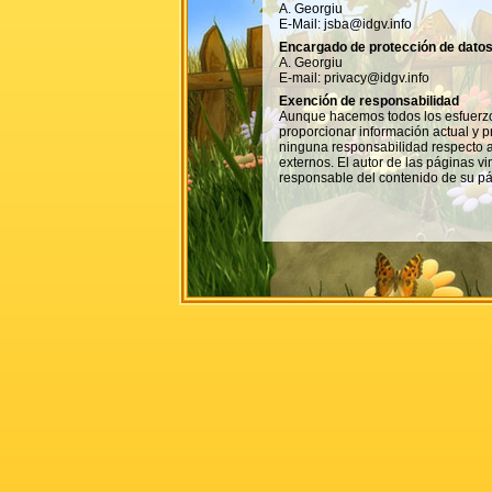
A. Georgiu
E-Mail: jsba@idgv.info
Encargado de protección de dato
A. Georgiu
E-mail: privacy@idgv.info
Exención de responsabilidad
Aunque hacemos todos los esfuerz
proporcionar información actual y 
ninguna responsabilidad respecto a
externos. El autor de las páginas v
responsable del contenido de su pá