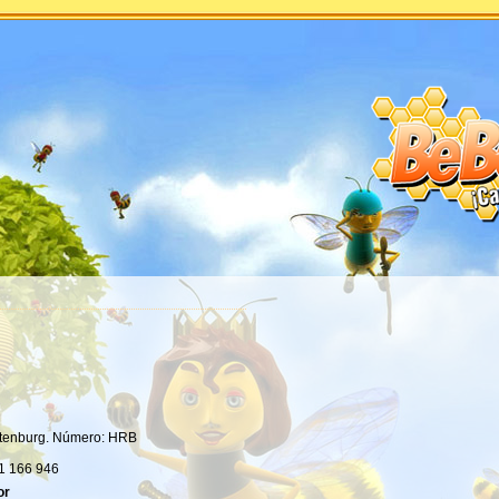
ottenburg. Número: HRB
21 166 946
or